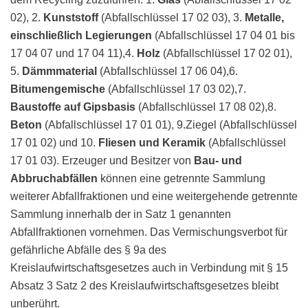
02), 2.
Kunststoff
(Abfallschlüssel 17 02 03), 3.
Metalle,
einschließlich Legierungen
(Abfallschlüssel 17 04 01 bis
17 04 07 und 17 04 11),4.
Holz
(Abfallschlüssel 17 02 01),
5.
Dämmmaterial
(Abfallschlüssel 17 06 04),6.
Bitumengemische
(Abfallschlüssel 17 03 02),7.
Baustoffe auf Gipsbasis
(Abfallschlüssel 17 08 02),8.
Beton
(Abfallschlüssel 17 01 01), 9.Ziegel (Abfallschlüssel
17 01 02) und 10.
Fliesen und Keramik
(Abfallschlüssel
17 01 03). Erzeuger und Besitzer von
Bau- und
Abbruchabfällen
können eine getrennte Sammlung
weiterer Abfallfraktionen und eine weitergehende getrennte
Sammlung innerhalb der in Satz 1 genannten
Abfallfraktionen vornehmen. Das Vermischungsverbot für
gefährliche Abfälle des § 9a des
Kreislaufwirtschaftsgesetzes auch in Verbindung mit § 15
Absatz 3 Satz 2 des Kreislaufwirtschaftsgesetzes bleibt
unberührt.