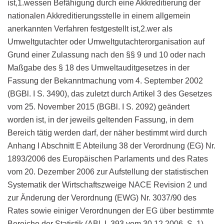
ist,1.wessen Befähigung durch eine Akkreditierung der
nationalen Akkreditierungsstelle in einem allgemein
anerkannten Verfahren festgestellt ist,2.wer als
Umweltgutachter oder Umweltgutachterorganisation auf
Grund einer Zulassung nach den §§ 9 und 10 oder nach
Maßgabe des § 18 des Umweltauditgesetzes in der
Fassung der Bekanntmachung vom 4. September 2002
(BGBl. I S. 3490), das zuletzt durch Artikel 3 des Gesetzes
vom 25. November 2015 (BGBl. I S. 2092) geändert
worden ist, in der jeweils geltenden Fassung, in dem
Bereich tätig werden darf, der näher bestimmt wird durch
Anhang I Abschnitt E Abteilung 38 der Verordnung (EG) Nr.
1893/2006 des Europäischen Parlaments und des Rates
vom 20. Dezember 2006 zur Aufstellung der statistischen
Systematik der Wirtschaftszweige NACE Revision 2 und
zur Änderung der Verordnung (EWG) Nr. 3037/90 des
Rates sowie einiger Verordnungen der EG über bestimmte
Bereiche der Statistik (ABl. L 393 vom 30.12.2006, S. 1),